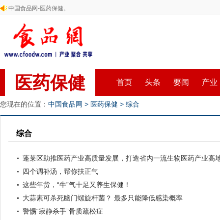
中国食品网-医药保健。
医药保健
首页
头条
要闻
产业
您现在的位置：
中国食品网
>
医药保健
>
综合
综合
蓬莱区助推医药产业高质量发展，打造省内一流生物医药产业高
四个调补汤，帮你扶正气
这些年货，“牛”气十足又养生保健！
大蒜素可杀死幽门螺旋杆菌？ 最多只能降低感染概率
警惕“寂静杀手”骨质疏松症