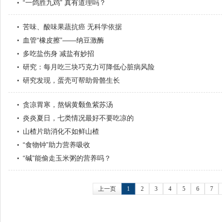
“一鸽胜九鸡” 真有道理吗？
苦味、酸味果蔬抗癌 无科学依据
血管“橡皮擦”——纳豆激酶
多吃盐伤身 减盐有妙招
研究：每月吃三块巧克力可降低心脏病风险
研究发现，蛋壳可帮助骨骼生长
贪凉胃寒，熬锅黄颡鱼紫苏汤
炎炎夏日，七类情况最好不要吃凉的
山楂片助消化不如鲜山楂
“食物钟”助力营养吸收
“碱”能偷走玉米粥的营养吗？
上一页
1
2
3
4
5
6
7