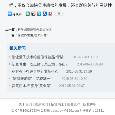
样，不仅会加快骨质疏松的发展，还会影响关节的灵活性
0
分享到：
上一篇：
科学减肥还需先走出误区
下一篇：
保健养生骗局排“头号”
相关新闻
别让量子技术给虚假保健品“背锅”
2019-06-03 08:53
初夏养生：吃三鲜，忌三满，多出汗
2019-06-03 08:48
多管齐下打造直销行业新生态
2019-05-31 14:29
“家庭养老院”，花费减一半
2019-05-31 10:50
蒜黄用水培 变身“黄金菜”
2019-05-31 09:37
关于我们
|
联系我们
|
招贤纳士
|
服务合作
|
版权声明
蜀ICP备16018953号-2
邮箱：zgspbw@126.com 举报投诉：12331