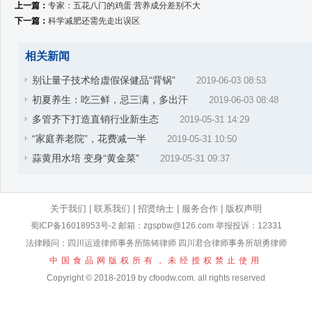
上一篇：
专家：五花八门的鸡蛋 营养成分差别不大
下一篇：
科学减肥还需先走出误区
相关新闻
别让量子技术给虚假保健品“背锅”
2019-06-03 08:53
初夏养生：吃三鲜，忌三满，多出汗
2019-06-03 08:48
多管齐下打造直销行业新生态
2019-05-31 14:29
“家庭养老院”，花费减一半
2019-05-31 10:50
蒜黄用水培 变身“黄金菜”
2019-05-31 09:37
关于我们
|
联系我们
|
招贤纳士
|
服务合作
|
版权声明
蜀ICP备16018953号-2
邮箱：zgspbw@126.com 举报投诉：12331
法律顾问：四川运逵律师事务所陈铸律师 四川君合律师事务所胡勇律师
中国食品网版权所有，未经授权禁止使用
Copyright © 2018-2019 by cfoodw.com. all rights reserved