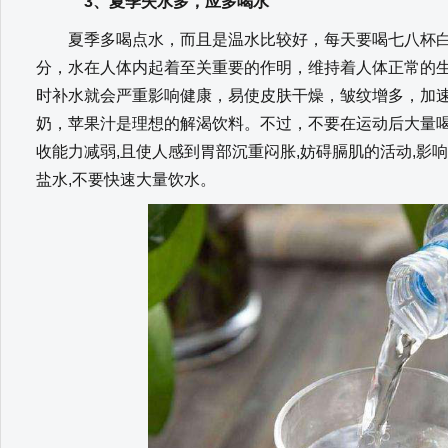
3、夏季失水多，应多喝水
夏季多喝点水，而且是温水比较好，每天要喝七八杯白
分，水在人体内起着至关重要的作明，维持着人体正常的
时补水就会严重影响健康，易使皮肤干燥，皱纹增多，加
奶，苹果汁是理想的解渴饮料。不过，不要在运动后大量喝
收能力减弱,且使人感到胃部沉重闷胀,妨碍膈肌的活动,影
盐水,不要快速大量饮水。