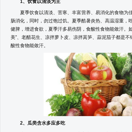
1、饮食以清淡为主
夏季饮食以清淡、苦寒、丰富营养、易消化的食物为佳
肠消化，同时，勿过饱过饥。夏季酷暑炎热、高温湿重，
健脾，增进食欲，夏季汗多易伤阴，食酸性食物能敛汗。如
美”、老醋花生、凉拌萝卜皮、凉拌莴笋、蒜泥茄子都是不
酸性食物能敛汗。
2、瓜类含水多应多吃