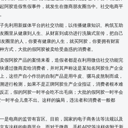
起阿胶造假售假事件，就发生在微商朋友圈当中。社交电商平
。
先利用新媒体平台的社交功能，以传播健康知识、构筑互助
友圈里从健康到人生、从财富到成功进行洗脑式宣传，把自己
诉朋友圈里的人，你要有健康的人生，就买阿胶，你要拥有财富
种方式，大批的假阿胶被卖给受蛊惑的消费者。
假阿胶产品的案情来看，造假者都是在利用微信社交功能完
块通过微商卖给消费者，并对其声称这是某知名阿胶生产企业
上，这些产自小作坊的自制产品是用牛皮、骡马皮熬制而成，
溯进行检测，如果不是正牌阿胶生产企业指证，消费者根本难
反正，假的阿胶一时半会吃不出毛病；大批的假阿胶一时半会
阿胶一时半会儿查不出。这样的骗局，违法者和消费者一般都
是电商的监管有盲区。目前，国家的电子商务法等法规以及
京东这样的电商平台，而对于微商、手机APP等这样依附于新