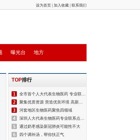
设为首页
|
加入收藏
|
联系我们
题
曝光台
地方
TOP
排行
全市首个人大代表生物医药 专业联系点在坪山揭牌
聚集优质资源 营造优良环境 高新区全力推动生物医药产业率先突破
河套地区生物医药聚焦四领域
深圳人大代表生物医药专业联系点坪山揭牌
通过奶枣感染新冠肺炎可能性不大
四个调补汤，帮你扶正气