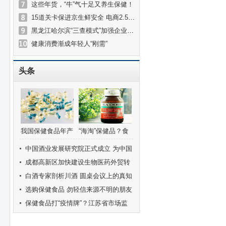
这些年货，“牛”气十足又养生保健！
15道关卡保进京生鲜安全 电商2.5倍备货量助力留京过年
黑龙江哈尔滨“三查模式”加强企业食堂监管
健康消费渐成年轻人“刚需”
头条
我国保健食品年产
“海淘”保健品？食
值增速达15%
药监教你3招识正
中国酒业发展研究院正式成立 为中国
品
酒业高质量发展注入澎湃新动力
成都高新区加快建设生物医药外贸转
型升级基地
白酒专家剖析川酒 圆桌会议上的真知
灼见
选购保健食品 勿轻信来源不明的朋友
圈
保健食品打“疫情牌”？江苏省市场监
管局发布提醒