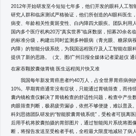
2012年开始研发至今短短七年多，他们开发的眼科人工
研究人群和临床测试严格验证，他们所创造的AI眼科医生
病变、年龄相关性黄斑变性、白内障四大眼疾。团队利用
国内多个医疗机构20万“真实世界”临床数据，招募20余
的标准分级，构建出同时监测多种眼病（青光眼、糖尿病
内障）的智能分级系统，为我国远程医疗及人工智能在眼
提供了新的思路。（文、图/广州日报全媒体记者梁超仪 
在家吞颗胶囊做胃镜 医生远程阅片快又准
我国每年新发胃癌患者约40万人，占全世界胃癌病例的
10%。早期胃癌通常没有症状，只能通过胃镜筛查，而传
囊内镜检查仅解决了胃镜检查的舒适性问题，检查中产生
肉眼筛查判断，极易疲劳漏诊，依然不够便捷，难以普及
科刘思德团队研发的“智能胶囊胃镜系统”，受检者可脱离
后用手机将胶囊拍摄的胃部图片，通过智能阅片系统将图
断，将报告发送至受检者手机，全程最大限度地减轻了病人