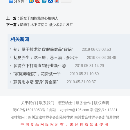
分享到：
上一篇：
胎盘干细胞能救心梗病人
下一篇：
肠癌手术不留切口 减少术后并发症
相关新闻
别让量子技术给虚假保健品“背锅”
2019-06-03 08:53
初夏养生：吃三鲜，忌三满，多出汗
2019-06-03 08:48
多管齐下打造直销行业新生态
2019-05-31 14:29
“家庭养老院”，花费减一半
2019-05-31 10:50
蒜黄用水培 变身“黄金菜”
2019-05-31 09:37
关于我们
|
联系我们
|
招贤纳士
|
服务合作
|
版权声明
蜀ICP备16018953号-2
邮箱：zgspbw@126.com 举报投诉：12331
法律顾问：四川运逵律师事务所陈铸律师 四川君合律师事务所胡勇律师
中国食品网版权所有，未经授权禁止使用